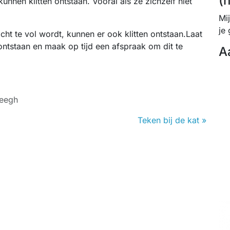
(
unnen klitten ontstaan. Vooral als ze zichzelf niet
Mi
je 
ht te vol wordt, kunnen er ook klitten ontstaan.Laat
ontstaan en maak op tijd een afspraak om dit te
A
Weegh
Teken bij de kat »