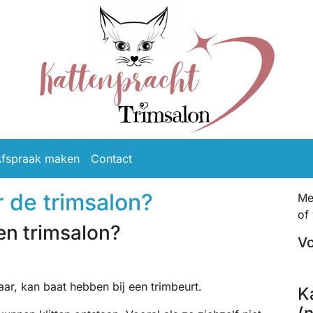
fspraak maken
Contact
ar de trimsalon?
Me
of
en trimsalon?
Vo
aar, kan baat hebben bij een trimbeurt.
K