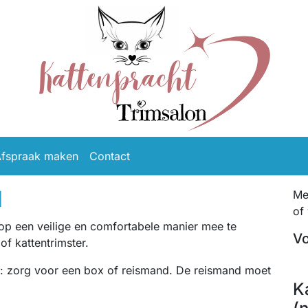
fspraak maken
Contact
d
Me
of
r op een veilige en comfortabele manier mee te
Vo
f kattentrimster.
 is: zorg voor een box of reismand. De reismand moet
K