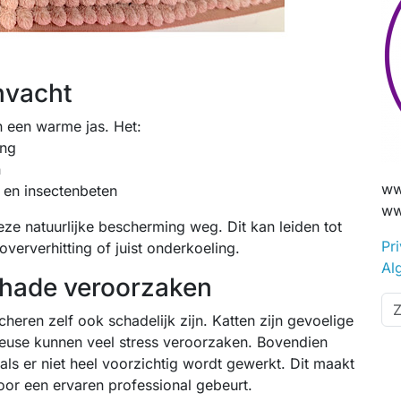
nvacht
n een warme jas. Het:
ing
n
ww
 en insectenbeten
ww
eze natuurlijke bescherming weg. Dit kan leiden tot
Pr
erverhitting of juist onderkoeling.
Al
chade veroorzaken
heren zelf ook schadelijk zijn. Katten zijn gevoelige
ondeuse kunnen veel stress veroorzaken. Bovendien
 als er niet heel voorzichtig wordt gewerkt. Dit maakt
door een ervaren professional gebeurt.