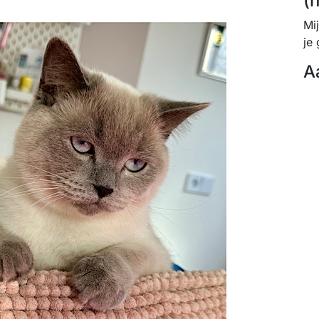
(
Mi
je 
A