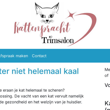
fspraak maken
Contact
er niet helemaal kaal
Me
of
Vo
je eraan je kat helemaal te scheren?
lossing. De vacht van een kat vervult namelijk
 de gezondheid en het welzijn van je huisdier.
K